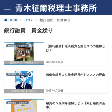
青木征爾税理士事務所
HOME
コラム
銀行融資 資金繰り
銀行融資 資金繰り
銀行融資 資金繰り
【銀行融資】返済能力を測る３つの指標と
は？
2025年5月14日
銀行融資 資金繰り
無借金経営より借金経営がおススメの理由
2025年4月29日
銀行融資 資金繰り
融資の５原則を理解しよう【銀行融資の基
本】