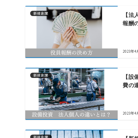
新規創業
【法
報酬
2023年4
新規創業
【設
費の
2023年
新規創業