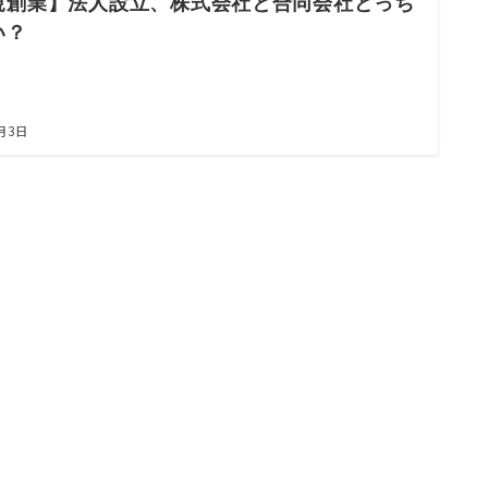
規創業】法人設立、株式会社と合同会社どっち
い？
4月3日